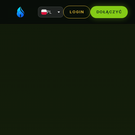
LOGIN
DOŁĄCZYĆ
PL