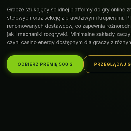
Gracze szukający solidnej platformy do gry online z
stołowych oraz sekcję z prawdziwymi krupierami. Pl
renomowanych dostawców, co zapewnia różnorodn
jak i mechaniki rozgrywki. Minimalne zakłady zaczy
czyni casino energy dostępnym dla graczy z różn
ODBIERZ PREMIĘ 500 $
PRZEGLĄDAJ 