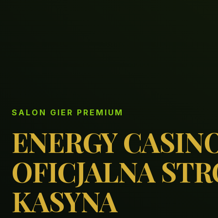
SALON GIER PREMIUM
ENERGY CASINO
OFICJALNA ST
KASYNA