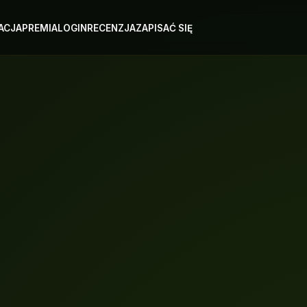
ACJA
PREMIA
LOGIN
RECENZJA
ZAPISAĆ SIĘ